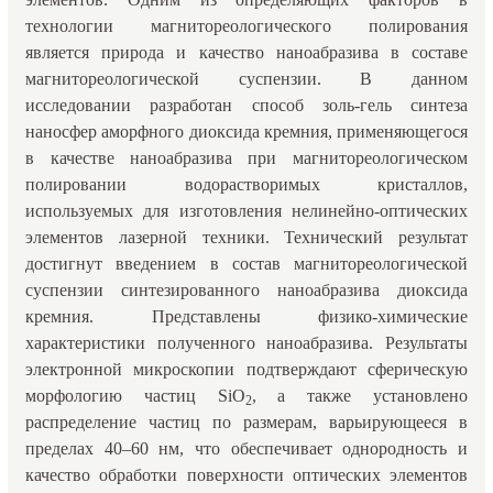
технологии магнитореологического полирования
является природа и качество наноабразива в составе
магнитореологической суспензии. В данном
исследовании разработан способ золь-гель синтеза
наносфер аморфного диоксида кремния, применяющегося
в качестве наноабразива при магнитореологическом
полировании водорастворимых кристаллов,
используемых для изготовления нелинейно-оптических
элементов лазерной техники. Технический результат
достигнут введением в состав магнитореологической
суспензии синтезированного наноабразива диоксида
кремния. Представлены физико-химические
характеристики полученного наноабразива. Результаты
электронной микроскопии подтверждают сферическую
морфологию частиц SiO
, а также установлено
2
распределение частиц по размерам, варьирующееся в
пределах 40–60 нм, что обеспечивает однородность и
качество обработки поверхности оптических элементов