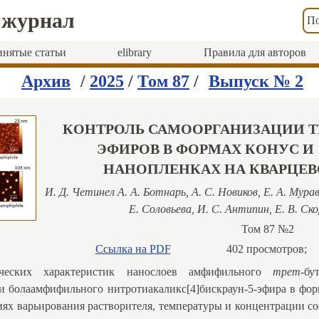
 журнал
По
нятые статьи
elibrary
Правила для авторов
Архив
/
2025
/
Том 87
/
Выпуск № 2
КОНТРОЛЬ САМООРГАНИЗАЦИИ Т
ЭФИРОВ В ФОРМАХ КОНУС И 1
НАНОПЛЕНКАХ НА КВАРЦЕ
И. Д. Четинел А. А. Ботнарь, А. С. Новиков, Е. А. Муравь
Е. Соловьева, И. С. Антипин, Е. В. Ско
Том 87 №2
Ссылка на PDF
402 просмотров;
ческих характеристик нанослоев амфифильного
трет
-бу
и болаамфифильного нитротиакаликс[4]бискраун-5-эфира в фо
иях варьирования растворителя, температуры и концентрации с