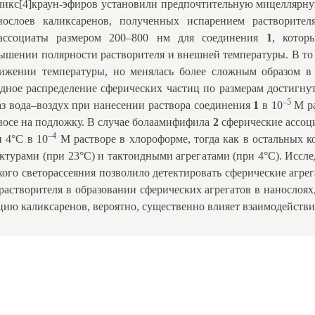
ликс[4]краун-эфиров установили предпочтительную мицеллярн
нослоев каликсаренов, полученных испарением растворит
 ассоциаты размером 200–800 нм для соединения
1
, котор
ышении полярности растворителя и внешней температуры. В то 
ижении температуры, но менялась более сложным образом в 
дное распределение сферических частиц по размерам достигн
–5
аз вода–воздух при нанесении раствора соединения
1
в 10
M ра
носе на подложку. В случае болаамифифила
2
сферические ассо
–4
 4°С в 10
М растворе в хлороформе, тогда как в остальных 
ктурами (при 23°С) и тактоидными агрегатами (при 4°С). Иссл
го светорассеяния позволило детектировать сферические агрег
растворителя в образовании сферических агрегатов в нанослоях,
ию каликсаренов, вероятно, существенно влияет взаимодействи