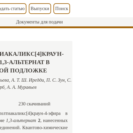
дать статью
Выпуски
Поиск
Документы для подачи
ИАКАЛИКС[4]КРАУН-
,3-АЛЬТЕРНАТ В
ВОЙ ПОДЛОЖКЕ
ева, А. Т. Ш. Иредди, П. С. Зун, С.
рб, А. А. Муравьев
230 скачиваний
тилтиакаликс[4]краун-4-эфира в
рме
1,3-альтернат
2
, нанесенных
оединений. Квантово-химические