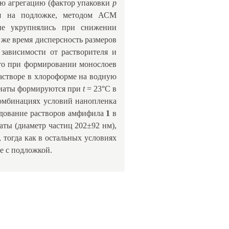
ую агрегацию (фактор упаковки
p
еля на подложке, методом АСМ
ые укрупнялись при снижении
же время дисперсность размеров
зависимости от растворителя и
уто при формировании монослоев
створе в хлороформе на водную
циаты формируются при
t
= 23°C в
комбинациях условий нанопленка
едование растворов амфифила
1
в
аты (диаметр частиц 202±92 нм),
 тогда как в остальных условиях
е с подложкой.