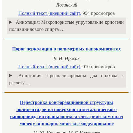
Лозинский
Полный текст (внешний сайт),
954 просмотров
Аннотация:
Макропористые упруговязкие криогели
поливинилового спирта …
Порог перколяции в полимерных нанокомпозитах
В. И. Иржак
Полный текст (внешний сайт),
910 просмотров
Аннотация:
Проанализированы два подхода к
расчету …
Перестройка конформационной структуры
полипептидов на поверхности металлического
нанопровода во вращающемся электрическом поле:
молекулярно-динамическое моделирование
Н. Ю. Кручинин, М. Г. Кучеренко