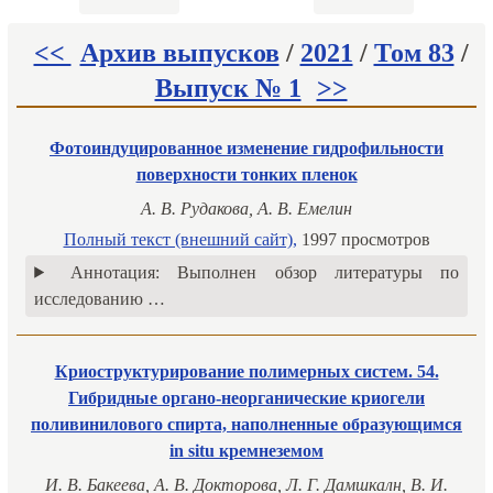
<<
Архив выпусков
/
2021
/
Том 83
/
Выпуск № 1
>>
Фотоиндуцированное изменение гидрофильности
поверхности тонких пленок
А. В. Рудакова, А. В. Емелин
Полный текст (внешний сайт),
1997 просмотров
Аннотация:
Выполнен обзор литературы по
исследованию …
Криоструктурирование полимерных систем. 54.
Гибридные органо-неорганические криогели
поливинилового спирта, наполненные образующимся
in situ кремнеземом
И. В. Бакеева, А. В. Докторова, Л. Г. Дамшкалн, В. И.