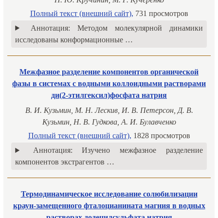
Полный текст (внешний сайт),
731 просмотров
Аннотация:
Методом молекулярной динамики
исследованы конформационные …
Межфазное разделение компонентов органической
фазы в системах с водными коллоидными растворами
ди(2-этилгексил)фосфата натрия
В. И. Кузьмин, М. Н. Лескив, И. В. Петерсон, Д. В.
Кузьмин, Н. В. Гудкова, А. И. Булавченко
Полный текст (внешний сайт),
1828 просмотров
Аннотация:
Изучено межфазное разделение
компонентов экстрагентов …
Термодинамическое исследование солюбилизации
краун-замещенного фталоцианината магния в водных
растворах додецилсульфата натрия